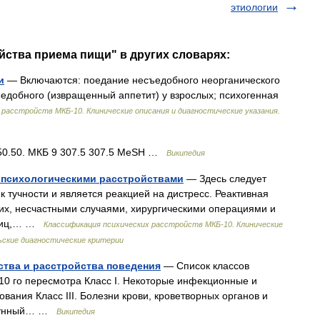
этиологии
ойства приема пищи" в других словарях:
и
— Включаются: поедание несъедобного неорганического
едобного (извращенный аппетит) у взрослых; психогенная
 расстройств МКБ-10. Клинические описания и диагностические указания.
0.50. МКБ 9 307.5 307.5 MeSH …
Википедия
и психологическими расстройствами
— Здесь следует
к тучности и является реакцией на дистресс. Реактивная
ких, несчастными случаями, хирургическими операциями и
 лиц,… …
Классификация психических расстройств МКБ-10. Клинические
ьские диагностические критерии
ства и расстройства поведения
— Список классов
0 го пересмотра Класс I. Некоторые инфекционные и
вания Класс III. Болезни крови, кроветворных органов и
ммунный… …
Википедия