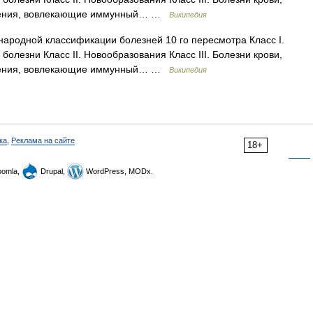
ушения, вовлекающие иммунный… …
Википедия
ародной классификации болезней 10 го пересмотра Класс I.
лезни Класс II. Новообразования Класс III. Болезни крови,
ушения, вовлекающие иммунный… …
Википедия
ка
,
Реклама на сайте
18+
omla,
Drupal,
WordPress, MODx.