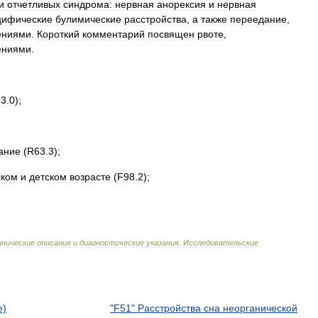
и
отчетливых
синдрома:
нервная
анорексия
и
нервная
цифические
булимические
расстройства
,
а
также
переедание
,
ениями
.
Короткий
комментарий
посвящен
рвоте
,
ениями
.
63
.
0
);
ание
(
R63
.
3
);
ском
и
детском
возрасте
(
F98
.
2
);
.
инические
описания
и
диагностические
указания
.
Исследовательские
е)
"F51" Расстройства сна неорганической