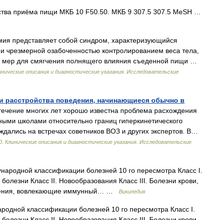
тва приёма пищи МКБ 10 F50.50. МКБ 9 307.5 307.5 MeSH …
ия представляет собой синдром, характеризующийся
 чрезмерной озабоченностью контролированием веса тела,
их мер для смягчения полнящего влияния съеденной пищи …
нические описания и диагностические указания. Исследовательские
и расстройства поведения, начинающиеся обычно в
ечение многих лет хорошо известна проблема расхождения
ными школами относительно границ гиперкинетического
ждались на встречах советников ВОЗ и других экспертов. В…
. Клинические описания и диагностические указания. Исследовательские
ародной классификации болезней 10 го пересмотра Класс I.
лезни Класс II. Новообразования Класс III. Болезни крови,
ушения, вовлекающие иммунный… …
Википедия
одной классификации болезней 10 го пересмотра Класс I.
лезни Класс II. Новообразования Класс III. Болезни крови,