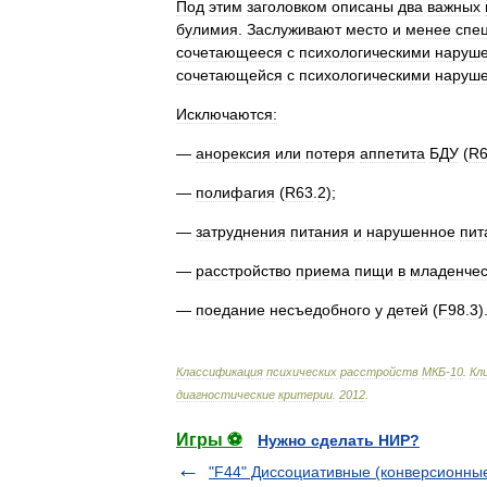
Под
этим
заголовком
описаны
два
важных
булимия
.
Заслуживают
место
и
менее
спе
сочетающееся
с
психологическими
наруш
сочетающейся
с
психологическими
наруш
Исключаются:
—
анорексия
или
потеря
аппетита
БДУ
(
R
—
полифагия
(
R63
.
2
);
—
затруднения
питания
и
нарушенное
пит
—
расстройство
приема
пищи
в
младенче
—
поедание
несъедобного
у
детей
(
F98
.
3
)
Классификация
психических
расстройств
МКБ
-
10
.
Кл
диагностические
критерии
.
2012
.
Игры ⚽
Нужно сделать НИР?
"F44" Диссоциативные (конверсионны