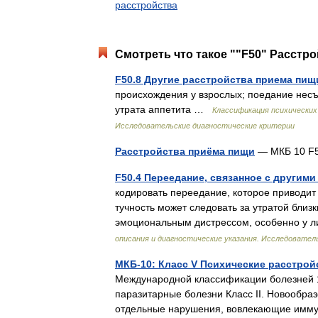
расстройства
Смотреть что такое ""F50" Расстр
F50.8 Другие расстройства приема пищ
происхождения у взрослых; поедание несъ
утрата аппетита …
Классификация психических
Исследовательские диагностические критерии
Расстройства приёма пищи
— МКБ 10 F5
F50.4 Переедание, связанное с другим
кодировать переедание, которое приводит 
тучность может следовать за утратой близ
эмоциональным дистрессом, особенно у
описания и диагностические указания. Исследовател
МКБ-10: Класс V Психические расстрой
Международной классификации болезней 1
паразитарные болезни Класс II. Новообразо
отдельные нарушения, вовлекающие и