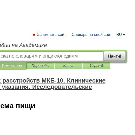
Запомнить сайт
Словарь на свой сайт
RU
едии на Академике
Найти!
Толкования
Переводы
Книги
Игры ⚽
 расстройств МКБ-10. Клинические
 указания. Исследовательские
иема пищи