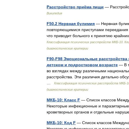
Расстройство приёма пищи
— Расстройс
Википедия
F50.2 Нервная булимия
— Нервная булим
повторяющимися приступами переедания и
что приводит больного к принятию крайн
Классификация психических расстройств МКБ-10. Кли
диагностические критерии
F90-F98 Эмоциональные расстройства 
детском и подростковом возрасте
— В т
во взглядах между различными националь
расстройства. Эти различия детально обсу
…
Классификация психических расстройств МКБ-10
диагностические критерии
МКБ-10: Класс F
— Список классов Междун
Некоторые инфекционные и паразитарные бо
кроветворных органов и отдельные нар
МКБ-10: Код F
— Список классов Междунар
Некоторые инфекционные и паразитарные бо